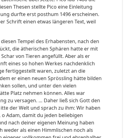
sen Thesen stellte Pico eine Einleitung
adung durfte erst posthum 1496 erscheinen.
r Schrift einen etwas längeren Text, weil
en, diesen Tempel des Erhabensten, nach den
ückt, die ätherischen Sphären hatte er mit
Schar von Tieren angefüllt. Aber als er
unft eines so hohen Werkes nachdenklich
fertiggestellt waren, zuletzt an die
dem er einen neuen Sprössling hätte bilden
ken sollen, und unter den vielen
ätte Platz nehmen können. Alles war
ung zu versagen. … Daher ließ sich Gott den
 Mitte der Welt und sprach zu ihm: Wir haben
 o Adam, damit du jeden beliebigen
n und nach deiner eigenen Meinung haben
h weder als einen Himmlischen noch als
in eigener, vollkommen frei und ehrenhalber