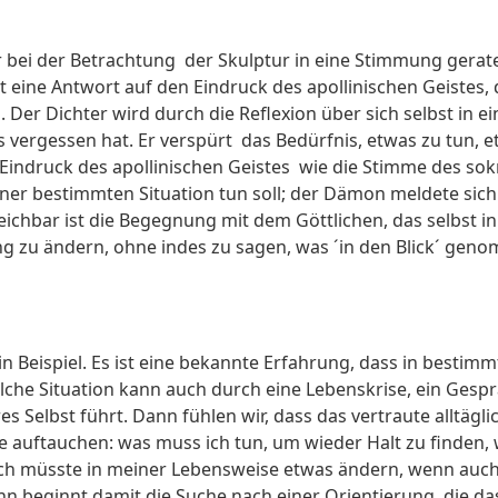
 bei der Betrachtung der Skulptur in eine Stimmung geraten 
gt eine Antwort auf den Eindruck des apollinischen Geistes,
 Der Dichter wird durch die Reflexion über sich selbst in ei
s vergessen hat. Er verspürt das Bedürfnis, etwas zu tun,
Eindruck des apollinischen Geistes wie die Stimme des sok
ner bestimmten Situation tun soll; der Dämon meldete sich 
ichbar ist die Begegnung mit dem Göttlichen, das selbst in 
zu ändern, ohne indes zu sagen, was ´in den Blick´ geno
in Beispiel. Es ist eine bekannte Erfahrung, dass in best
olche Situation kann auch durch eine Lebenskrise, ein Gespr
s Selbst führt. Dann fühlen wir, dass das vertraute alltägl
e auftauchen: was muss ich tun, um wieder Halt zu finden,
ch müsste in meiner Lebensweise etwas ändern, wenn auch un
n beginnt damit die Suche nach einer Orientierung, die da