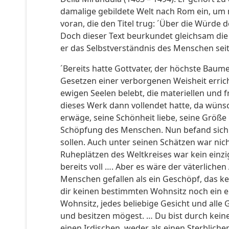
damalige gebildete Welt nach Rom ein, um m
voran, die den Titel trug: ´Über die Würde
Doch dieser Text beurkundet gleichsam die G
er das Selbstverständnis des Menschen sei
´Bereits hatte Gottvater, der höchste Baume
Gesetzen einer verborgenen Weisheit errich
ewigen Seelen belebt, die materiellen und f
dieses Werk dann vollendet hatte, da wüns
erwäge, seine Schönheit liebe, seine Größe
Schöpfung des Menschen. Nun befand sich a
sollen. Auch unter seinen Schätzen war nic
Ruheplätzen des Weltkreises war kein einz
bereits voll …. Aber es wäre der väterlich
Menschen gefallen als ein Geschöpf, das kei
dir keinen bestimmten Wohnsitz noch ein e
Wohnsitz, jedes beliebige Gesicht und alle
und besitzen mögest. … Du bist durch kei
einen Irdischen, weder als einen Sterblich