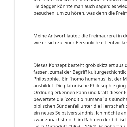
Heidegger könnte man auch sagen: es wieder 
besuchen, um zu hören, was denn die Freima
Meine Antwort lautet: die Freimaurerei in 
wie er sich zu einer Persönlichkeit entwicke
Dieses Konzept besteht grob skizziert aus 
fassen, zumal der Begriff kulturgeschicht
Philosophie. Ein ´homo humanus´ ist der Men
ausbildet. Die platonische Philosophie gin
Ordnung erkennen kann und kraft dieser Erk
bewertete die ´conditio humana´ als sündh
biblischen Sündenfall unter die Herrschaft
ein neues Selbstverständnis. Ich möchte a
zwar zunächst noch im Rahmen der biblisc
Della Mirandula (1463 – 1494). Er gehört zu 