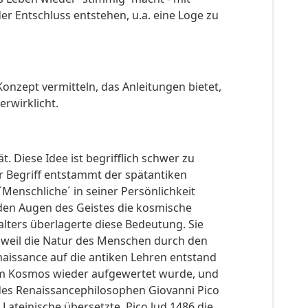
er Entschluss entstehen, u.a. eine Loge zu
onzept vermitteln, das Anleitungen bietet,
erwirklicht.
 Diese Idee ist begrifflich schwer zu
 Begriff entstammt der spätantiken
´Menschliche´ in seiner Persönlichkeit
t den Augen des Geistes die kosmische
alters überlagerte diese Bedeutung. Sie
, weil die Natur des Menschen durch den
naissance auf die antiken Lehren entstand
n im Kosmos wieder aufgewertet wurde, und
des Renaissancephilosophen Giovanni Pico
 Lateinische übersetzte. Pico lud 1486 die