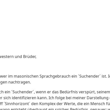
western und Brüder,
t, wer im masonischen Sprachgebrauch ein ´Suchender´ ist.
ngen nachtragen.
 ein ´Suchender´, wenn er das Bedürfnis verspürt, seinem
 sich identifizieren kann. Ich folge bei meiner Darstellu
ff ´Sinnhorizont´ den Komplex der Werte, die ein Mensch fü
wann entsteht überhaupt ein solches Bedürfnis, genauer: w