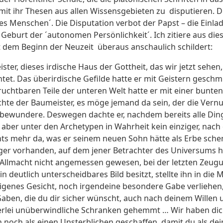
it ihr Thesen aus allen Wissensgebieten zu disputieren. Die
 des Menschen´. Die Disputation verbot der Papst – die Einl
eburt der ´autonomen Persönlichkeit´. Ich zitiere aus diese
t dem Beginn der Neuzeit überaus anschaulich schildert:
ister, dieses irdische Haus der Gottheit, das wir jetzt seh
tet. Das überirdische Gefilde hatte er mit Geistern geschm
ruchtbaren Teile der unteren Welt hatte er mit einer bunten 
chte der Baumeister, es möge jemand da sein, der die Vern
 bewundere. Deswegen dachte er, nachdem bereits alle Dinge 
ber unter den Archetypen in Wahrheit kein einziger, nach 
hts mehr da, was er seinem neuen Sohn hätte als Erbe schen
iger vorhanden, auf dem jener Betrachter des Universums h
en Allmacht nicht angemessen gewesen, bei der letzten Zeug
n deutlich unterscheidbares Bild besitzt, stellte ihn in die
igenes Gesicht, noch irgendeine besondere Gabe verliehen,
 Gaben, die du dir sicher wünscht, auch nach deinem Wille
nerlei unüberwindliche Schranken gehemmt … Wir haben dic
en noch als einen Unsterblichen geschaffen, damit du als de