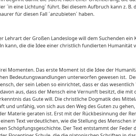
´in eine Lichtung´ führt. Bei diesem Aufbruch kann z. B. d
urer für diesen Fall ´anzubieten´ haben.
der Lehrart der Großen Landesloge will dem Suchenden ein K
ln kann, die die Idee einer christlich fundierten Humanität v
drei Momenten. Das erste Moment ist die Idee der Humanität.
lichen Bedeutungswandlungen unterworfen gewesen ist. Der
sch, der sein Leben so einrichtet, dass er das wesentlich 
g davon aus, dass der Mensch eine Vernunft besitzt, die mi
enntnis das Gute will. Die christliche Dogmatik des Mittel
aft und unfähig, von sich aus den Weg des Guten zu gehen
 der Materie geraten ist. Erst mit der Rückbesinnung der Re
n einem Text verdeutlichen, wie die Stellung des Mensche
hen Schöpfungsgeschichte. Der Text entstammt der Feder 
der Florentiner Schule, die die platonischen Schriften in das