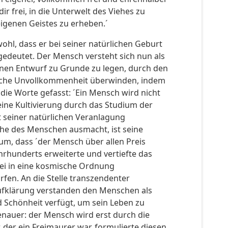
ir frei, in die Unterwelt des Viehes zu
 eigenen Geistes zu erheben.´
hl, dass er bei seiner natürlichen Geburt
gedeutet. Der Mensch versteht sich nun als
enen Entwurf zu Grunde zu legen, durch den
rliche Unvollkommenheit überwinden, indem
die Worte gefasst: ´Ein Mensch wird nicht
ine Kultivierung durch das Studium der
t seiner natürlichen Veranlagung
iche des Menschen ausmacht, ist seine
tum, dass ´der Mensch über allen Preis
hrhunderts erweiterte und vertiefte das
sei in eine kosmische Ordnung
rfen. An die Stelle transzendenter
ufklärung verstanden den Menschen als
nd Schönheit verfügt, um sein Leben zu
enauer: der Mensch wird erst durch die
 der ein Freimaurer war, formulierte diesen