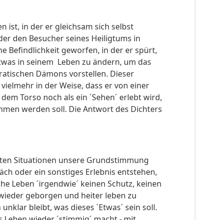
ist, in der er gleichsam sich selbst
 der den Besucher seines Heiligtums in
ne Befindlichkeit geworfen, in der er spürt,
 etwas in seinem Leben zu ändern, um das
ratischen Dämons vorstellen. Dieser
vielmehr in der Weise, dass er von einer
dem Torso noch als ein ´Sehen´ erlebt wird,
mmen werden soll. Die Antwort des Dichters
immten Situationen unsere Grundstimmung
äch oder ein sonstiges Erlebnis entstehen,
iche Leben ´irgendwie´ keinen Schutz, keinen
 wieder geborgen und heiter leben zu
klar bleibt, was dieses ´Etwas´ sein soll.
s Leben wieder ´stimmig´ macht - mit