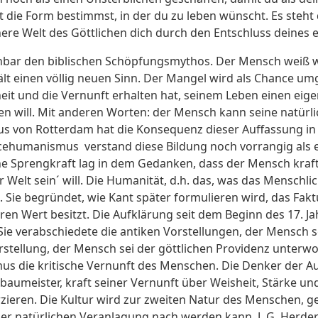
 die Form bestimmst, in der du zu leben wünscht. Es steht d
höhere Welt des Göttlichen dich durch den Entschluss deines
nnbar den biblischen Schöpfungsmythos. Der Mensch weiß wo
lt einen völlig neuen Sinn. Der Mangel wird als Chance um
heit und die Vernunft erhalten hat, seinem Leben einen eig
chen will. Mit anderen Worten: der Mensch kann seine natü
us von Rotterdam hat die Konsequenz dieser Auffassung in 
cehumanismus verstand diese Bildung noch vorrangig als e
che Sprengkraft lag in dem Gedanken, dass der Mensch kraf
 Welt sein´ will. Die Humanität, d.h. das, was das Menschl
. Sie begründet, wie Kant später formulieren wird, das Fak
en Wert besitzt. Die Aufklärung seit dem Beginn des 17. Ja
ie verabschiedete die antiken Vorstellungen, der Mensch 
rstellung, der Mensch sei der göttlichen Providenz unterwo
us die kritische Vernunft des Menschen. Die Denker der A
enbaumeister, kraft seiner Vernunft über Weisheit, Stärke u
zieren. Die Kultur wird zur zweiten Natur des Menschen, g
r natürlichen Veranlagung nach werden kann. J. G. Herder,