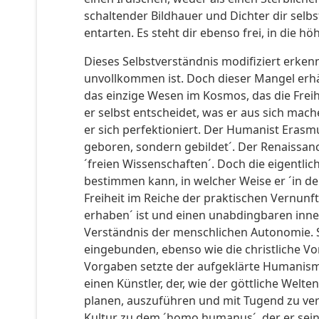
schaltender Bildhauer und Dichter dir selbst
entarten. Es steht dir ebenso frei, in die 
Dieses Selbstverständnis modifiziert erke
unvollkommen ist. Doch dieser Mangel erhä
das einzige Wesen im Kosmos, das die Frei
er selbst entscheidet, was er aus sich ma
er sich perfektioniert. Der Humanist Erasm
geboren, sondern gebildet´. Der Renaissan
´freien Wissenschaften´. Doch die eigentli
bestimmen kann, in welcher Weise er ´in der
Freiheit im Reiche der praktischen Vernunft
erhaben´ ist und einen unabdingbaren inner
Verständnis der menschlichen Autonomie. S
eingebunden, ebenso wie die christliche Vo
Vorgaben setzte der aufgeklärte Humanism
einen Künstler, der, wie der göttliche Welt
planen, auszuführen und mit Tugend zu ver
Kultur zu dem ´homo humanus´, der er seine