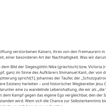
Stiftung verstorbenen Kaisers, ihres von den Freimaurern 
it, einer besonderen Art der Nachhaltigkeit. Was wir darunt
em Bild der Siegesgöttin Nike (griechisch) bzw. Victoria (r
ampf, ganz im Sinne des Aufklärers Immanuel Kant, der von d
ötterung spricht[1]. Johannes der Täufer, der „Schutzpatron
re Existenz herleiten – und historischer Wegbereiter Jesu C
arunter eine zu wandelnde Lebenshaltung, die wir als „di
t dem Kampf gegen das eigene Ego vergleichbar, den der Is
anden wird. Wem sich die Chance zur Selbsterkenntnis bietet