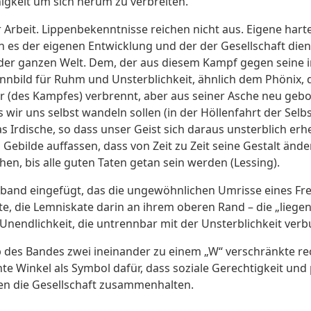
nigkeit um sich herum zu verbreiten.
r Arbeit. Lippenbekenntnisse reichen nicht aus. Eigene hart
es der eigenen Entwicklung und der der Gesellschaft dient
 der ganzen Welt. Dem, der aus diesem Kampf gegen seine 
innbild für Ruhm und Unsterblichkeit, ähnlich dem Phönix, 
r (des Kampfes) verbrennt, aber aus seiner Asche neu gebor
wir uns selbst wandeln sollen (in der Höllenfahrt der Selb
 Irdische, so dass unser Geist sich daraus unsterblich e
s Gebilde auffassen, dass von Zeit zu Zeit seine Gestalt än
en, bis alle guten Taten getan sein werden (Lessing).
gsband eingefügt, das die ungewöhnlichen Umrisse eines Fr
, die Lemniskate darin an ihrem oberen Rand – die „liegend
Unendlichkeit, die untrennbar mit der Unsterblichkeit verb
 des Bandes zwei ineinander zu einem „W“ verschränkte re
hte Winkel als Symbol dafür, dass soziale Gerechtigkeit und
n die Gesellschaft zusammenhalten.