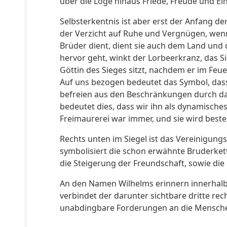
über die Loge hinaus Friede, Freude und Ei
Selbsterkentnis ist aber erst der Anfang de
der Verzicht auf Ruhe und Vergnügen, wenn 
Brüder dient, dient sie auch dem Land und
hervor geht, winkt der Lorbeerkranz, das S
Göttin des Sieges sitzt, nachdem er im Feue
Auf uns bezogen bedeutet das Symbol, dass 
befreien aus den Beschränkungen durch das
bedeutet dies, dass wir ihn als dynamische
Freimaurerei war immer, und sie wird besteh
Rechts unten im Siegel ist das Vereinigun
symbolisiert die schon erwähnte Bruderkette
die Steigerung der Freundschaft, sowie die 
An den Namen Wilhelms erinnern innerhalb
verbindet der darunter sichtbare dritte rec
unabdingbare Forderungen an die Mensche